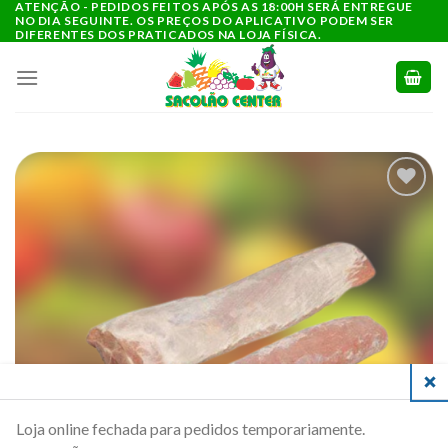
ATENÇÃO - PEDIDOS FEITOS APÓS AS 18:00H SERÁ ENTREGUE
Ir
NO DIA SEGUINTE. OS PREÇOS DO APLICATIVO PODEM SER
para
DIFERENTES DOS PRATICADOS NA LOJA FÍSICA.
o
conteúdo
ADICIONAR
A LISTA DE
COMPRAS
CLO
Loja online fechada para pedidos temporariamente.