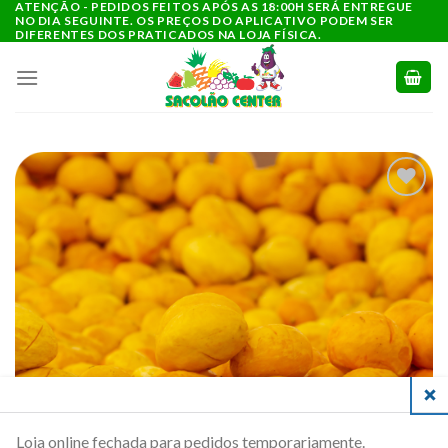
ATENÇÃO - PEDIDOS FEITOS APÓS AS 18:00H SERÁ ENTREGUE
Ir
NO DIA SEGUINTE. OS PREÇOS DO APLICATIVO PODEM SER
para
DIFERENTES DOS PRATICADOS NA LOJA FÍSICA.
o
conteúdo
ADICIONAR
A LISTA DE
COMPRAS
CLO
Loja online fechada para pedidos temporariamente.