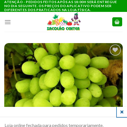
ATENÇÃO - PEDIDOS FEITOS APÓS AS 18:00H SERÁ ENTREGUE
Ir
NO DIA SEGUINTE. OS PREÇOS DO APLICATIVO PODEM SER
para
DIFERENTES DOS PRATICADOS NA LOJA FÍSICA.
o
conteúdo
ADICIONAR
A LISTA DE
COMPRAS
CLO
Loja online fechada para pedidos temporariamente.