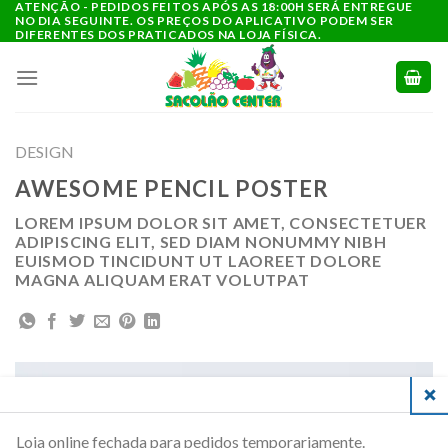
ATENÇÃO - PEDIDOS FEITOS APÓS AS 18:00H SERÁ ENTREGUE
Ir
NO DIA SEGUINTE. OS PREÇOS DO APLICATIVO PODEM SER
para
DIFERENTES DOS PRATICADOS NA LOJA FÍSICA.
o
conteúdo
DESIGN
AWESOME PENCIL POSTER
LOREM IPSUM DOLOR SIT AMET, CONSECTETUER
ADIPISCING ELIT, SED DIAM NONUMMY NIBH
EUISMOD TINCIDUNT UT LAOREET DOLORE
MAGNA ALIQUAM ERAT VOLUTPAT
CLO
Loja online fechada para pedidos temporariamente.