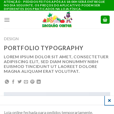
ATENÇÃO - PEDIDOS FEITOS APÓS AS 18:00H SERÁ ENTREGUE
Ir
NO DIA SEGUINTE. OS PREÇOS DO APLICATIVO PODEM SER
para
DIFERENTES DOS PRATICADOS NA LOJA FÍSICA.
o
conteúdo
DESIGN
PORTFOLIO TYPOGRAPHY
LOREM IPSUM DOLOR SIT AMET, CONSECTETUER
ADIPISCING ELIT, SED DIAM NONUMMY NIBH
EUISMOD TINCIDUNT UT LAOREET DOLORE
MAGNA ALIQUAM ERAT VOLUTPAT.
CLO
Loja online fechada para pedidos temporariamente.