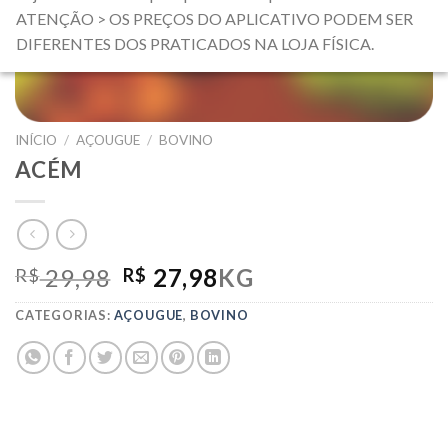
ATENÇÃO > OS PREÇOS DO APLICATIVO PODEM SER
DIFERENTES DOS PRATICADOS NA LOJA FÍSICA.
INÍCIO
/
AÇOUGUE
/
BOVINO
ACÉM
O
O
29,98
27,98
KG
R$
R$
PREÇO
PREÇO
CATEGORIAS:
AÇOUGUE
,
BOVINO
ORIGINAL
ATUAL
ERA:
É:
R$ 29,98.
R$ 27,98.