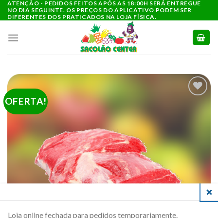
ATENÇÃO - PEDIDOS FEITOS APÓS AS 18:00H SERÁ ENTREGUE
Ir
NO DIA SEGUINTE. OS PREÇOS DO APLICATIVO PODEM SER
para
DIFERENTES DOS PRATICADOS NA LOJA FÍSICA.
o
conteúdo
OFERTA!
ADICIONAR
A LISTA DE
COMPRAS
CLO
Loja online fechada para pedidos temporariamente.