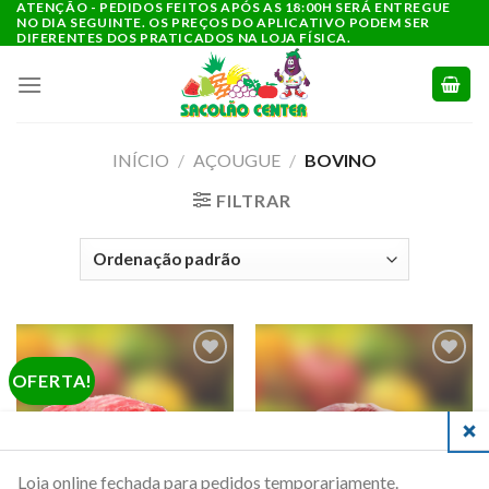
ATENÇÃO - PEDIDOS FEITOS APÓS AS 18:00H SERÁ ENTREGUE
Ir
NO DIA SEGUINTE. OS PREÇOS DO APLICATIVO PODEM SER
para
DIFERENTES DOS PRATICADOS NA LOJA FÍSICA.
o
conteúdo
INÍCIO
/
AÇOUGUE
/
BOVINO
FILTRAR
OFERTA!
ADICIONAR
ADICIONAR
A LISTA DE
A LISTA DE
COMPRAS
COMPRAS
CLO
Loja online fechada para pedidos temporariamente.