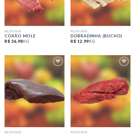
AÇOUGUE
AÇOUGUE
COXÃO MOLE
DOBRADINHA (BUCHO)
R$
36,98
KG
R$
12,99
KG
ADICIONAR
ADICIONAR
A LISTA DE
A LISTA DE
COMPRAS
COMPRAS
AÇOUGUE
AÇOUGUE