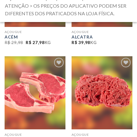
ATENÇÃO > OS PREÇOS DO APLICATIVO PODEM SER
DIFERENTES DOS PRATICADOS NA LOJA FÍSICA.
AÇOUGUE
AÇOUGUE
ACÉM
ALCATRA
O
O
R$
29,98
R$
27,98
KG
R$
39,98
KG
PREÇO
PREÇO
ORIGINAL
ATUAL
ERA:
É:
R$ 29,98.
R$ 27,98.
ADICIONAR
ADICIONAR
A LISTA DE
A LISTA DE
COMPRAS
COMPRAS
AÇOUGUE
AÇOUGUE