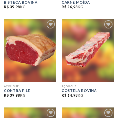
BISTECA BOVINA
CARNE MOÍDA
R$
35,98
KG
R$
26,98
KG
ADICIONAR
ADICIONAR
A LISTA DE
A LISTA DE
COMPRAS
COMPRAS
AÇOUGUE
AÇOUGUE
CONTRA FILÉ
COSTELA BOVINA
R$
39,98
KG
R$
14,98
KG