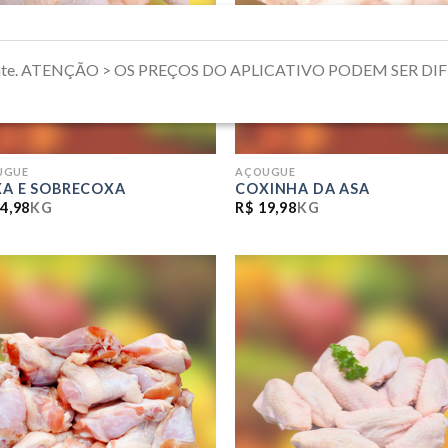
riamente. ATENÇÃO > OS PREÇOS DO APLICATIVO PODEM SER 
UGUE
AÇOUGUE
A E SOBRECOXA
COXINHA DA ASA
4,98
KG
R$
19,98
KG
ADICIONAR
ADICIO
A LISTA DE
A LISTA
COMPRAS
COMPR