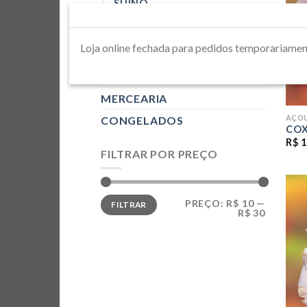
SUÍNO
DIVERSOS
LINGUIÇAS
Loja online fechada para pedidos tempora
AVES
LEGUMES
MERCEARIA
AÇO
CONGELADOS
COX
R$
1
FILTRAR POR PREÇO
PREÇO
PREÇO
PREÇO:
R$ 10
—
FILTRAR
MÍNIMO
MÁXIMO
R$ 30