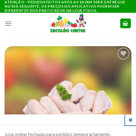
ATENÇÃO - PEDIDOS FEITOS APÓS AS 18:00H SERÁ ENTREGUE
Ir
NO DIA SEGUINTE. OS PREÇOS DO APLICATIVO PODEM SER
para
DIFERENTES DOS PRATICADOS NA LOJA FÍSICA.
o
conteúdo
ADICIONAR
A LISTA DE
COMPRAS
CLO
Loja online fechada para pedidos temporariamente.