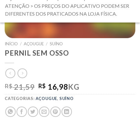
ATENÇÃO > OS PREÇOS DO APLICATIVO PODEM SER
DIFERENTES DOS PRATICADOS NA LOJA FÍSICA.
INÍCIO
/
AÇOUGUE
/
SUÍNO
PERNIL SEM OSSO
O
O
21,59
16,98
KG
R$
R$
PREÇO
PREÇO
CATEGORIAS:
AÇOUGUE
,
SUÍNO
ORIGINAL
ATUAL
ERA:
É:
R$ 21,59.
R$ 16,98.