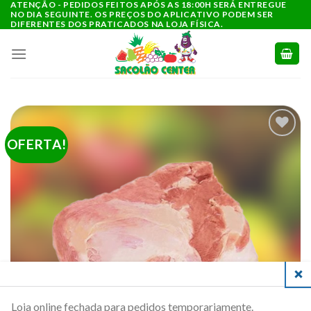
ATENÇÃO - PEDIDOS FEITOS APÓS AS 18:00H SERÁ ENTREGUE
Ir
NO DIA SEGUINTE. OS PREÇOS DO APLICATIVO PODEM SER
para
DIFERENTES DOS PRATICADOS NA LOJA FÍSICA.
o
conteúdo
OFERTA!
ADICIONAR
A LISTA DE
COMPRAS
CLO
Loja online fechada para pedidos temporariamente.