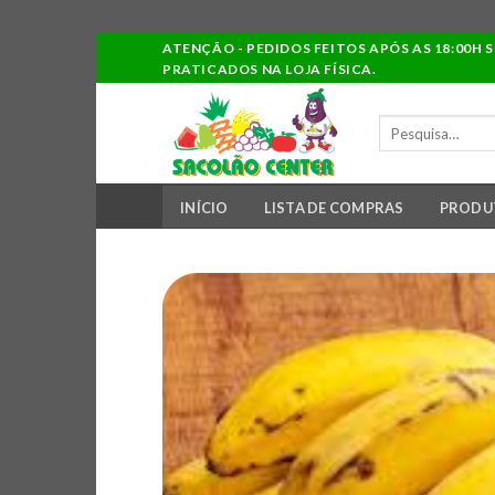
Ir
ATENÇÃO - PEDIDOS FEITOS APÓS AS 18:00H 
PRATICADOS NA LOJA FÍSICA.
para
o
PESQUISAR
conteúdo
POR:
INÍCIO
LISTA DE COMPRAS
PRODU