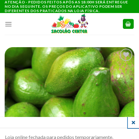
ATENÇÃO - PEDIDOS FEITOS APÓS AS 18:00H SERÁ ENTREGUE
Ir
NO DIA SEGUINTE. OS PREÇOS DO APLICATIVO PODEM SER
para
DIFERENTES DOS PRATICADOS NA LOJA FÍSICA.
o
conteúdo
ADICIONAR
A LISTA DE
COMPRAS
CLO
Loja online fechada para pedidos temporariamente.