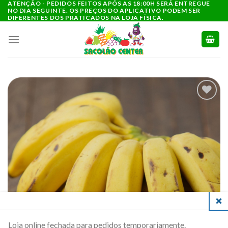
ATENÇÃO - PEDIDOS FEITOS APÓS AS 18:00H SERÁ ENTREGUE
Ir
NO DIA SEGUINTE. OS PREÇOS DO APLICATIVO PODEM SER
para
DIFERENTES DOS PRATICADOS NA LOJA FÍSICA.
o
conteúdo
ADICIONAR
A LISTA DE
COMPRAS
CLO
Loja online fechada para pedidos temporariamente.