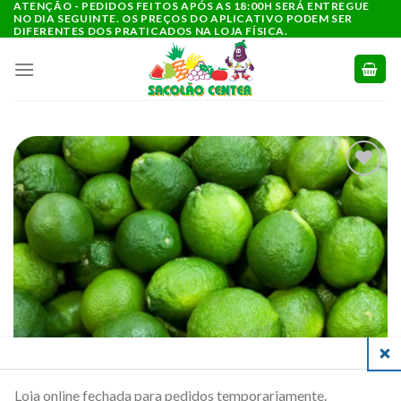
ATENÇÃO - PEDIDOS FEITOS APÓS AS 18:00H SERÁ ENTREGUE
Ir
NO DIA SEGUINTE. OS PREÇOS DO APLICATIVO PODEM SER
para
DIFERENTES DOS PRATICADOS NA LOJA FÍSICA.
o
conteúdo
ADICIONAR
A LISTA DE
COMPRAS
CLO
Loja online fechada para pedidos temporariamente.