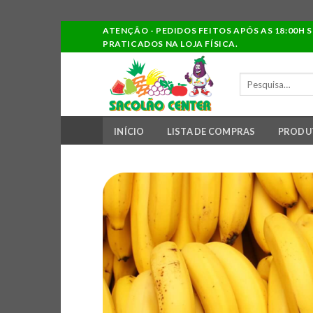
Ir
ATENÇÃO - PEDIDOS FEITOS APÓS AS 18:00H 
PRATICADOS NA LOJA FÍSICA.
para
o
PESQUISAR
conteúdo
POR:
INÍCIO
LISTA DE COMPRAS
PRODU