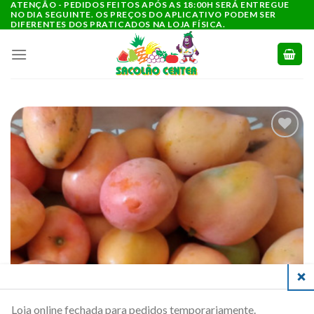
ATENÇÃO - PEDIDOS FEITOS APÓS AS 18:00H SERÁ ENTREGUE
Ir
NO DIA SEGUINTE. OS PREÇOS DO APLICATIVO PODEM SER
para
DIFERENTES DOS PRATICADOS NA LOJA FÍSICA.
o
conteúdo
ADICIONAR
A LISTA DE
COMPRAS
CLO
Loja online fechada para pedidos temporariamente.