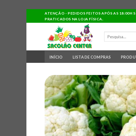
Ir
ATENÇÃO - PEDIDOS FEITOS APÓS AS 18:00H 
PRATICADOS NA LOJA FÍSICA.
para
o
PESQUISAR
conteúdo
POR:
INÍCIO
LISTA DE COMPRAS
PRODU