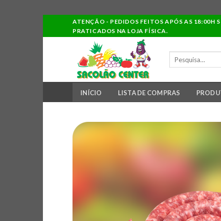
Ir
ATENÇÃO - PEDIDOS FEITOS APÓS AS 18:00H 
PRATICADOS NA LOJA FÍSICA.
para
o
PESQUISAR
conteúdo
POR:
INÍCIO
LISTA DE COMPRAS
PRODU