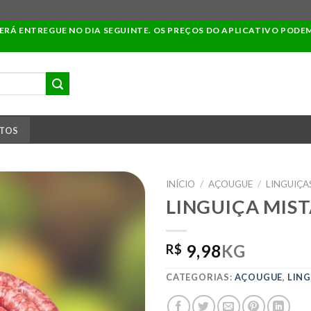
SERÁ ENTREGUE NO DIA SEGUINTE. OS PREÇOS DO APLICATIVO PODE
TOS
INÍCIO
/
AÇOUGUE
/
LINGUIÇA
LINGUIÇA MIST
ADICIONAR
9,98
KG
R$
A LISTA DE
COMPRAS
CATEGORIAS:
AÇOUGUE
,
LIN