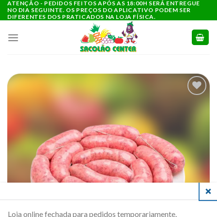
ATENÇÃO - PEDIDOS FEITOS APÓS AS 18:00H SERÁ ENTREGUE
Ir
NO DIA SEGUINTE. OS PREÇOS DO APLICATIVO PODEM SER
para
DIFERENTES DOS PRATICADOS NA LOJA FÍSICA.
o
conteúdo
ADICIONAR
A LISTA DE
COMPRAS
CLO
Loja online fechada para pedidos temporariamente.