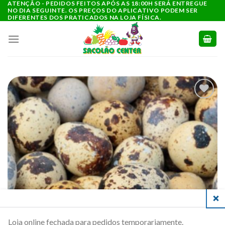
ATENÇÃO - PEDIDOS FEITOS APÓS AS 18:00H SERÁ ENTREGUE
Ir
NO DIA SEGUINTE. OS PREÇOS DO APLICATIVO PODEM SER
para
DIFERENTES DOS PRATICADOS NA LOJA FÍSICA.
o
conteúdo
ADICIONAR
A LISTA DE
COMPRAS
CLO
Loja online fechada para pedidos temporariamente.