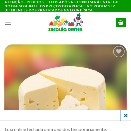
ATENÇÃO - PEDIDOS FEITOS APÓS AS 18:00H SERÁ ENTREGUE
Ir
NO DIA SEGUINTE. OS PREÇOS DO APLICATIVO PODEM SER
para
DIFERENTES DOS PRATICADOS NA LOJA FÍSICA.
o
conteúdo
ADICIONAR
A LISTA DE
COMPRAS
CLO
Loja online fechada para pedidos temporariamente.