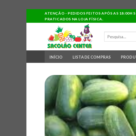
Ir
ATENÇÃO - PEDIDOS FEITOS APÓS AS 18:00H 
PRATICADOS NA LOJA FÍSICA.
para
o
PESQUISAR
conteúdo
POR:
INÍCIO
LISTA DE COMPRAS
PRODU