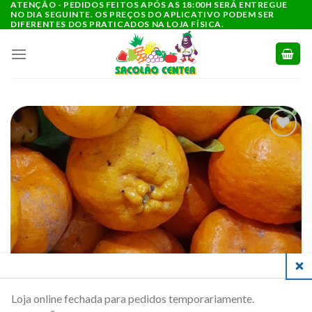
ATENÇÃO - PEDIDOS FEITOS APÓS AS 18:00H SERÁ ENTREGUE
Ir
NO DIA SEGUINTE. OS PREÇOS DO APLICATIVO PODEM SER
para
DIFERENTES DOS PRATICADOS NA LOJA FÍSICA.
o
conteúdo
ADICIONAR
A LISTA DE
COMPRAS
CLO
Loja online fechada para pedidos temporariamente.