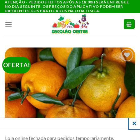
ATENÇÃO - PEDIDOS FEITOS APÓS AS 18:00H SERÁ ENTREGUE
Ir
NO DIA SEGUINTE. OS PREÇOS DO APLICATIVO PODEM SER
para
DIFERENTES DOS PRATICADOS NA LOJA FÍSICA.
o
conteúdo
OFERTA!
ADICIONAR
A LISTA DE
COMPRAS
CLO
Loja online fechada para pedidos temporariamente.