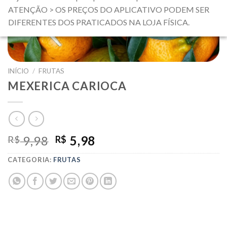
ATENÇÃO > OS PREÇOS DO APLICATIVO PODEM SER
DIFERENTES DOS PRATICADOS NA LOJA FÍSICA.
INÍCIO
/
FRUTAS
MEXERICA CARIOCA
O
O
9,98
5,98
R$
R$
PREÇO
PREÇO
CATEGORIA:
FRUTAS
ORIGINAL
ATUAL
ERA:
É:
R$ 9,98.
R$ 5,98.