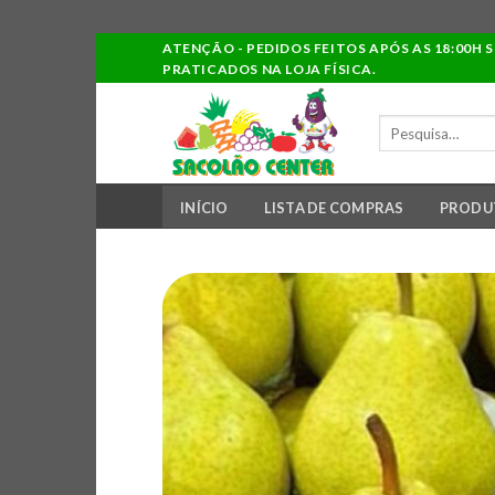
Ir
ATENÇÃO - PEDIDOS FEITOS APÓS AS 18:00H 
PRATICADOS NA LOJA FÍSICA.
para
o
PESQUISAR
conteúdo
POR:
INÍCIO
LISTA DE COMPRAS
PRODU