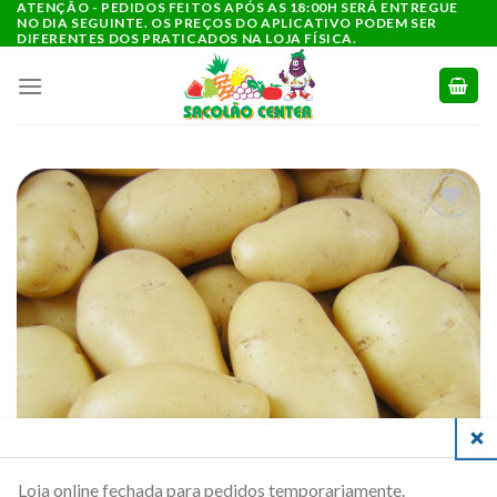
ATENÇÃO - PEDIDOS FEITOS APÓS AS 18:00H SERÁ ENTREGUE
Ir
NO DIA SEGUINTE. OS PREÇOS DO APLICATIVO PODEM SER
para
DIFERENTES DOS PRATICADOS NA LOJA FÍSICA.
o
conteúdo
ADICIONAR
A LISTA DE
COMPRAS
CLO
Loja online fechada para pedidos temporariamente.