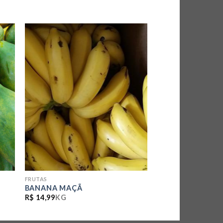
AR
ADICIONAR
DE
A LISTA DE
AS
COMPRAS
FRUTAS
BANANA MAÇÃ
R$
14,99
KG