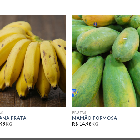
ADICIONAR
ADICION
A LISTA DE
A LISTA 
COMPRAS
COMPR
AS
FRUTAS
ANA PRATA
MAMÃO FORMOSA
,99
KG
R$
14,98
KG