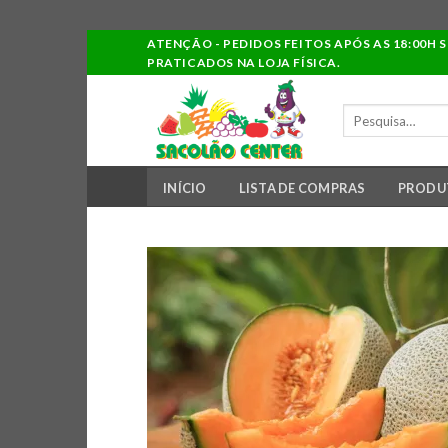
Ir
ATENÇÃO - PEDIDOS FEITOS APÓS AS 18:00H 
PRATICADOS NA LOJA FÍSICA.
para
o
PESQUISAR
conteúdo
POR:
INÍCIO
LISTA DE COMPRAS
PRODU