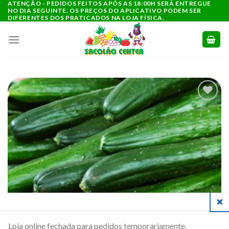
ATENÇÃO - PEDIDOS FEITOS APÓS AS 18:00H SERÁ ENTREGUE
Ir
NO DIA SEGUINTE. OS PREÇOS DO APLICATIVO PODEM SER
para
DIFERENTES DOS PRATICADOS NA LOJA FÍSICA.
o
conteúdo
ADICIONAR
A LISTA DE
COMPRAS
CLO
Loja online fechada para pedidos temporariamente.