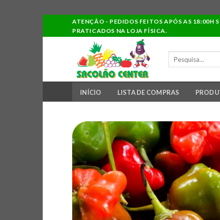
Ir
ATENÇÃO - PEDIDOS FEITOS APÓS AS 18:00H 
PRATICADOS NA LOJA FÍSICA.
para
o
PESQUISAR
conteúdo
POR:
INÍCIO
LISTA DE COMPRAS
PRODU