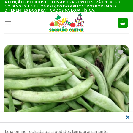
ATENÇÃO - PEDIDOS FEITOS APÓS AS 18:00H SERÁ ENTREGUE
Ir
NO DIA SEGUINTE. OS PREÇOS DO APLICATIVO PODEM SER
para
DIFERENTES DOS PRATICADOS NA LOJA FÍSICA.
o
conteúdo
ADICIONAR
A LISTA DE
COMPRAS
CLO
Loja online fechada para pedidos temporariamente.